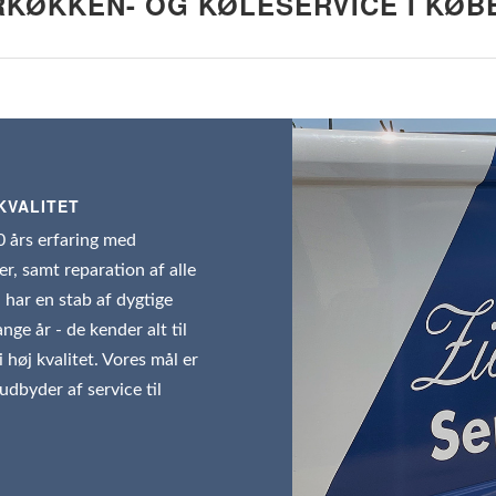
KØKKEN- OG KØLESERVICE I KØB
KVALITET
0 års erfaring med
r, samt reparation af alle
 har en stab af dygtige
ge år - de kender alt til
 høj kvalitet. Vores mål er
udbyder af service til