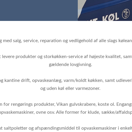
g med salg, service, reparation og vedligehold af alle slags køle
 at levere produkter og storkøkken-service af højeste kvalitet, sa
gældende lovgivning.
g kantine drift, opvaskeanlæg, varm/koldt køkken, samt udlevering
og uden køl eller varmezoner.
den for rengørings produkter, Vikan gulvskrabere, koste ol. Engang
opvaskemaskiner, ovne osv. Alle former for klude, sække/affaldsp
mt saltpoletter og afspændingsmiddel til opvaskemaskiner i enkelt-