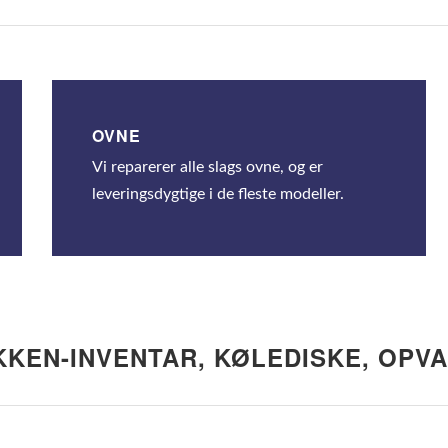
OVNE
Vi reparerer alle slags ovne, og er
leveringsdygtige i de fleste modeller.
KEN-INVENTAR, KØLEDISKE, OP