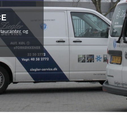
CE
stauranter og